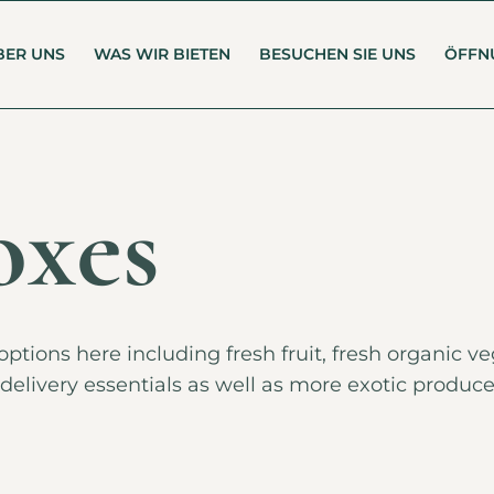
BER UNS
WAS WIR BIETEN
BESUCHEN SIE UNS
ÖFFN
oxes
ptions here including fresh fruit, fresh organic v
ood delivery essentials as well as more exotic produ