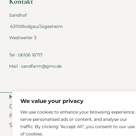
Kontakt
Sandhof
63110Rodgau/Jügesheim
Westweiler 3
Tel : 06106 16717
Mail : sandfarm@gmx.de
Hofladen Öffnungszeiten
We value your privacy
Donnerstags 11-13 und 15-18 Uhr
We use cookies to enhance your browsing experience,
Freitags 11-13 und 15-18 Uhr
serve personalised ads or content, and analyse our
Samstags 10-13 Uhr
traffic. By clicking "Accept All", you consent to our use
of cookies.